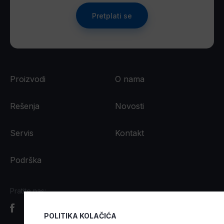
Pretplati se
Proizvodi
O nama
Rešenja
Novosti
Servis
Kontakt
Podrška
Pratite nas:
POLITIKA KOLAČIĆA