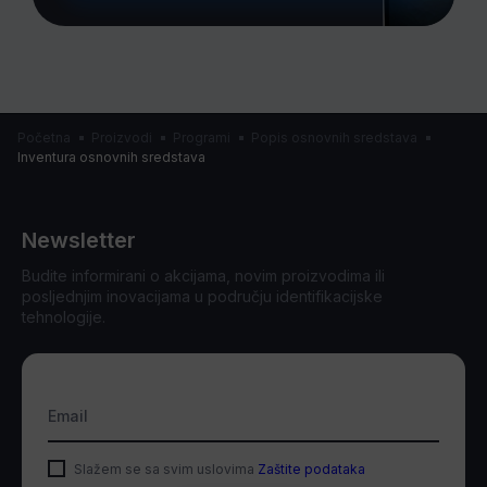
Početna
Proizvodi
Programi
Popis osnovnih sredstava
Inventura osnovnih sredstava
Newsletter
Budite informirani o akcijama, novim proizvodima ili
posljednjim inovacijama u području identifikacijske
tehnologije.
Email
Slažem se sa svim uslovima
Zaštite podataka