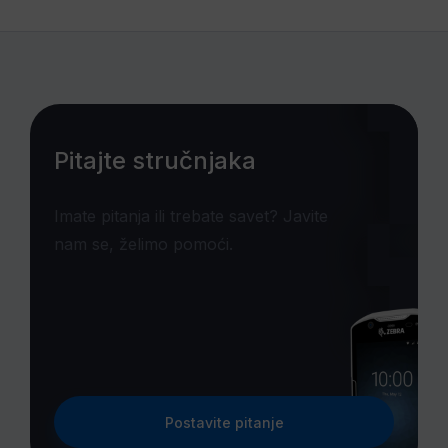
Pitajte stručnjaka
Imate pitanja ili trebate savet? Javite
nam se, želimo pomoći.
Postavite pitanje