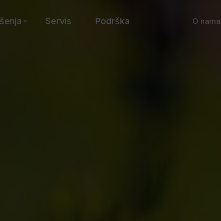
šenja
Servis
Podrška
O nama